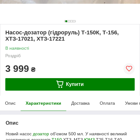
Насос-дозатор (гідроруль) Т-150К, Т-156,
ХТЗ-17021, ХТЗ-17221
В наявності
Роздріб
3 999
₴
Купити
Опис
Характеристики
Доставка
Оплата
Умови 
Опис
Новий насос
дозатор
об'ємом 500 мл. У наявності великий
асортимент дозаторів
Т150
ХТЗ МТЗ
ЮМЗ
Т25 Т16 Т40