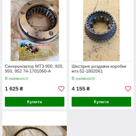
Синхронізатор МТЗ 900, 920,
Шестірня роздавча коробки
950, 952 74-1701060-А
мтз 52-1802061
В наявності
В наявності
1 625
4 155
₴
₴
Купити
Купити