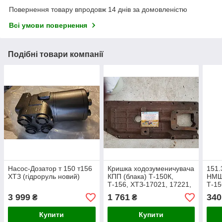
Повернення товару впродовж 14 днів за домовленістю
Всі умови повернення
Подібні товари компанії
Насос-Дозатор т 150 т156
Кришка ходозуменичувача
151.
ХТЗ (гідроруль новий)
КПП (блака) Т-150К,
НМШ
Т-156, ХТЗ-17021, 17221,
Т-15
16131 (пр-во ХТЗ), арт.
161
3 999
1 761
340
₴
₴
151.37.142-1
Купити
Купити