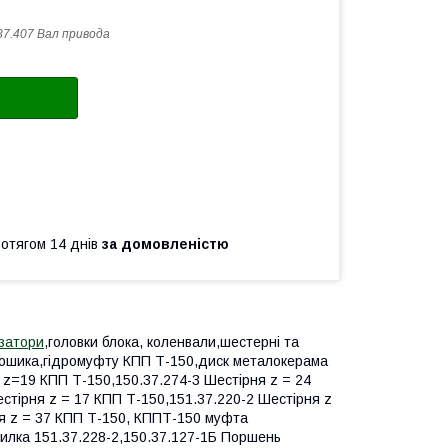
37.407 Вал привода
ротягом 14 днів
за домовленістю
затори
,головки блока, коленвали,шестерні та
 кошика,гідромуфту КПП Т-150,диск металокерама
 z=19 КПП Т-150,150.37.274-3 Шестірня z = 24
стірня z = 17 КПП Т-150,151.37.220-2 Шестірня z
ня z = 37 КПП Т-150, КППТ-150 муфта
вилка 151.37.228-2,150.37.127-1Б Поршень