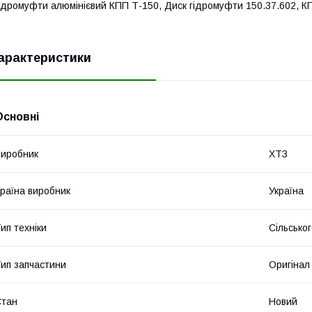
ідромуфти алюмінієвий КПП Т-150, Диск гідромуфти 150.37.602, К
арактеристики
Основні
иробник
ХТЗ
раїна виробник
Україна
ип техніки
Сільсько
ип запчастини
Оригінал
Стан
Новий