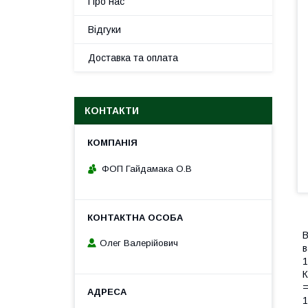
Про нас
Відгуки
Доставка та оплата
КОНТАКТИ
ФОП Гайдамака О.В
В
Олег Валерійович
в
1
К
=
1