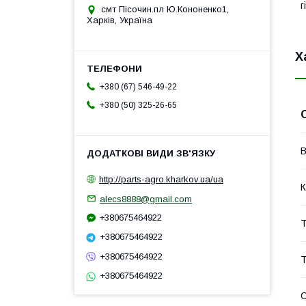
г
смт Пісочин.пл Ю.Кононенко1,
Харків, Україна
Х
+380 (67) 546-49-22
+380 (50) 325-26-65
В
http://parts-agro.kharkov.ua/ua
К
alecs8888@gmail.com
+380675464922
Т
+380675464922
+380675464922
Т
+380675464922