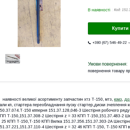
В наявності
Код:
151.
Купити
+380 (67) 546-49-22
повернення товару п
 наявності великої асортименту запчастин хтз Т-150, мтз,
юмз
,
до
али кп, стартера переобладнання пуску стартер,диски зчеплення
50.37.074.Т-150 кпперня 151.37.128,046-3 Шестірня робочого ряду
ПП Т-150,151.37.308-2 Шестірня z = 33 КПП Т-150,151.37.483-2 Ше
 25 КПП Т-150,Т-150 КПП Вилка 151.37.356.151.37.303-2А Шестір
51.37.221,151.37.110-4 Шестірня z = 32 46 КПП Т-150, Т-150 КПП 