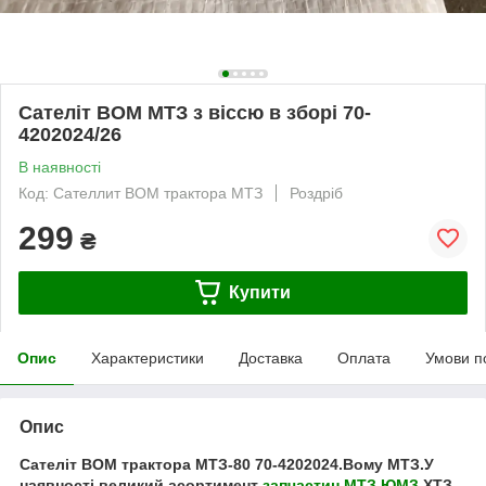
Сателіт ВОМ МТЗ з віссю в зборі 70-
4202024/26
В наявності
Код: Сателлит ВОМ трактора МТЗ
Роздріб
299
₴
Купити
Опис
Характеристики
Доставка
Оплата
Умови п
Опис
Сателіт ВОМ трактора МТЗ-80 70-4202024.Вому МТЗ.У
наявності великий асортимент
запчастин МТЗ
ЮМЗ
ХТЗ