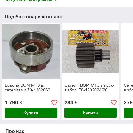
Подібні товари компанії
Водола ВОМ МТЗ із
Сателіт ВОМ МТЗ з віссю
Сате
сателітами 70-4202060
в зборі 70-4202024/26
в зб
1 790
283
279
₴
₴
Купити
Купити
Про нас