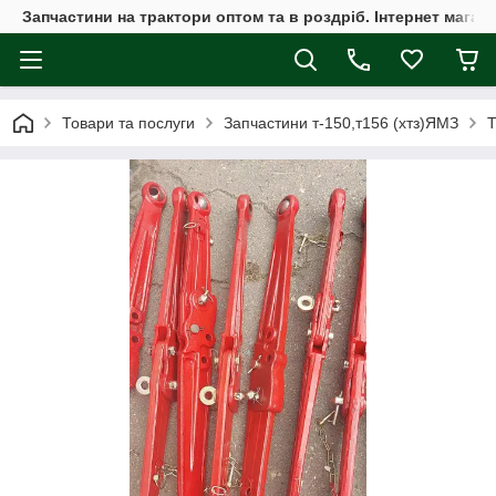
Запчастини на трактори оптом та в роздріб. Інтернет магаз
Товари та послуги
Запчастини т-150,т156 (хтз)ЯМЗ
Т