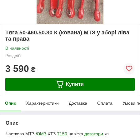
Тяга 50-460.50.30 К (кована) МТЗ у зборі ліва
та права
В наявності
Роздріб
3 590
₴
Купити
Опис
Характеристики
Доставка
Оплата
Умови п
Опис
Частково МТЗ
ЮМЗ
ХТЗ
Т150
навіска
дозатори
кп