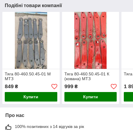
Подібні товари компанії
Тяга 80-460.50.45-01 М
Тяга 80-460.50.45-01 К
Тяга
МТЗ
(кована) МТЗ
849
999
1 8
₴
₴
Купити
Купити
Про нас
100% позитивних з 14 відгуків за рік