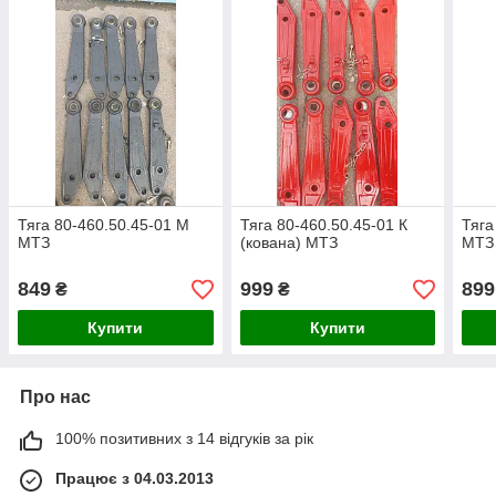
Тяга 80-460.50.45-01 М
Тяга 80-460.50.45-01 К
Тяга
МТЗ
(кована) МТЗ
МТЗ
849
999
899
₴
₴
Купити
Купити
Про нас
100% позитивних з 14 відгуків за рік
Працює з 04.03.2013