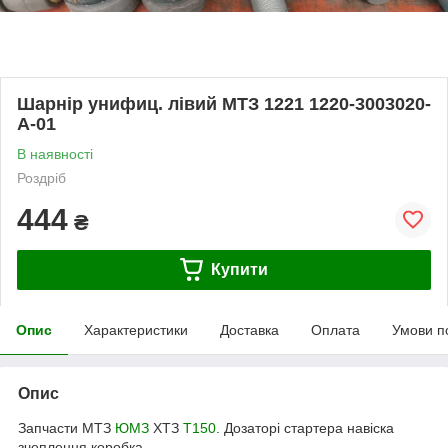
Шарнір унифиц. лівий МТЗ 1221 1220-3003020-
А-01
В наявності
Роздріб
444
₴
Купити
Опис
Характеристики
Доставка
Оплата
Умови п
Опис
Запчасти МТЗ
ЮМЗ
ХТЗ
Т150
. Дозаторі стартера навіска
зчеплення коробка