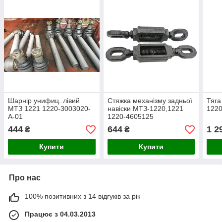
Шарнір унифиц. лівий
Стяжка механізму задньої
Тяга
МТЗ 1221 1220-3003020-
навіски МТЗ-1220,1221
122
А-01
1220-4605125
444
644
1 2
₴
₴
Купити
Купити
Про нас
100% позитивних з 14 відгуків за рік
Працює з 04.03.2013