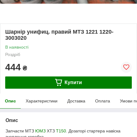
Шарнір унифиц. правий МТЗ 1221 1220-
3003020
В наявності
Роздріб
444
₴
Купити
Опис
Характеристики
Доставка
Оплата
Умови п
Опис
Запчасти МТЗ
ЮМЗ
ХТЗ
Т150
. Дозаторі стартера навіска
зчеплення коробка