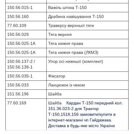
150.56.015-1
Важіль штока Т-150
150.56.160
Драбина навішування Т-150
77.60.109
Траверсу верхньої тяги
150.56.029
Тяга верхня
150.56.025-1А
Тяга нижня права
150.56.025-1А
Тяга нижня права (ЛКМЗ)
150.56.137-2 /
Упор осі нижньої (комплект)
150.56.138-1
150.56.035-1
Фіксатор
150.56.033
Ланцюжок із чеком
151.56.196
Шайба
77.60.169
Шайба
Кардан Т-150 передний кол.
151.36.023-2 для Трактор
Т-150,151К,156 замовити/купити в
інтернет-магазині чп Гайдамака.
Доставка в будь-яке місто України