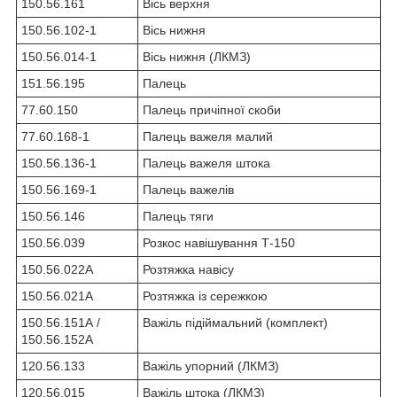
150.56.161
Вісь верхня
150.56.102-1
Вісь нижня
150.56.014-1
Вісь нижня (ЛКМЗ)
151.56.195
Палець
77.60.150
Палець причіпної скоби
77.60.168-1
Палець важеля малий
150.56.136-1
Палець важеля штока
150.56.169-1
Палець важелів
150.56.146
Палець тяги
150.56.039
Розкос навішування Т-150
150.56.022А
Розтяжка навісу
150.56.021А
Розтяжка із сережкою
150.56.151А /
Важіль підіймальний (комплект)
150.56.152А
120.56.133
Важіль упорний (ЛКМЗ)
120.56.015
Важіль штока (ЛКМЗ)