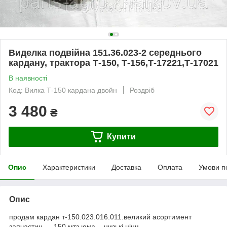
Виделка подвійна 151.36.023-2 середнього
кардану, трактора Т-150, Т-156,Т-17221,Т-17021
В наявності
Код: Вилка Т-150 кардана двойн
Роздріб
3 480
₴
Купити
Опис
Характеристики
Доставка
Оплата
Умови п
Опис
продам кардан т-150.023.016.011.великий асортимент
запчастин — 150.мтз.юмз —низькі ціни