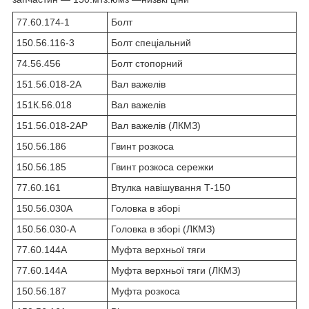
77.60.174-1
Болт
150.56.116-3
Болт спеціальний
74.56.456
Болт стопорний
151.56.018-2А
Вал важелів
151К.56.018
Вал важелів
151.56.018-2АР
Вал важелів (ЛКМЗ)
150.56.186
Гвинт розкоса
150.56.185
Гвинт розкоса сережки
77.60.161
Втулка навішування Т-150
150.56.030А
Головка в зборі
150.56.030-А
Головка в зборі (ЛКМЗ)
77.60.144А
Муфта верхньої тяги
77.60.144А
Муфта верхньої тяги (ЛКМЗ)
150.56.187
Муфта розкоса