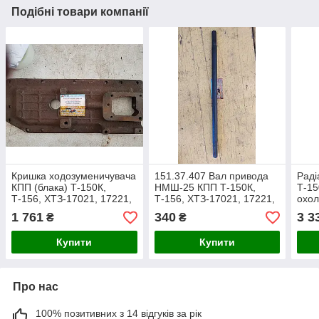
Подібні товари компанії
Кришка ходозуменичувача
151.37.407 Вал привода
Раді
КПП (блака) Т-150К,
НМШ-25 КПП Т-150К,
Т-15
Т-156, ХТЗ-17021, 17221,
Т-156, ХТЗ-17021, 17221,
охол
16131 (пр-во ХТЗ), арт.
16131
Т-15
1 761
340
3 3
₴
₴
151.37.142-1
Т-15
Купити
Купити
Про нас
100% позитивних з 14 відгуків за рік