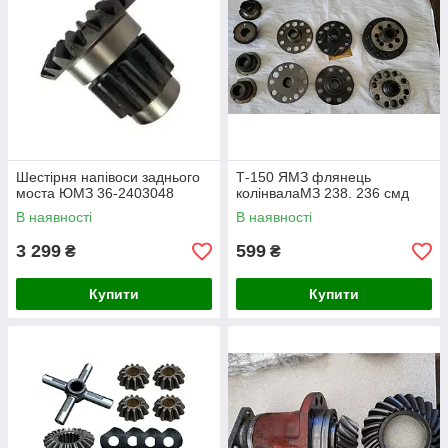
Шестірня напівоси заднього
Т-150 ЯМЗ флянець
моста ЮМЗ 36-2403048
колінвалаМЗ 238. 236 смд
В наявності
В наявності
3 299
599
₴
₴
Купити
Купити