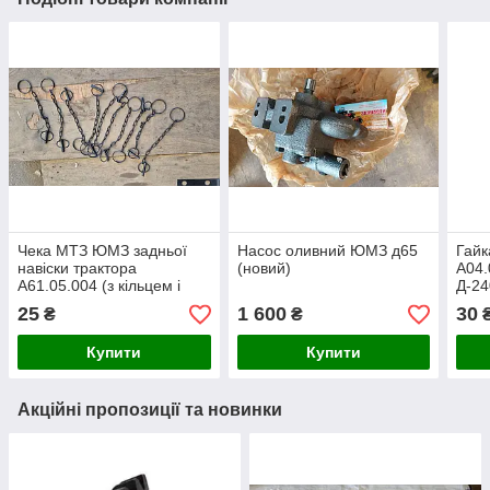
Чека МТЗ ЮМЗ задньої
Насос оливний ЮМЗ д65
Гайк
навіски трактора
(новий)
А04.
А61.05.004 (з кільцем і
Д-24
ланцюжком
(М27
25
1 600
30
₴
₴
Купити
Купити
Акційні пропозиції та новинки