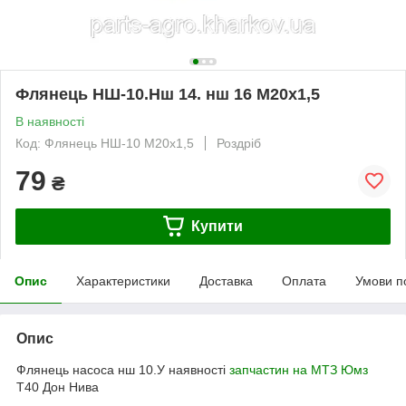
Флянець НШ-10.Нш 14. нш 16 М20х1,5
В наявності
Код: Флянець НШ-10 М20х1,5
Роздріб
79
₴
Купити
Опис
Характеристики
Доставка
Оплата
Умови п
Опис
Флянець насоса нш 10.У наявності
запчастин на МТЗ
Юмз
Т40 Дон Нива