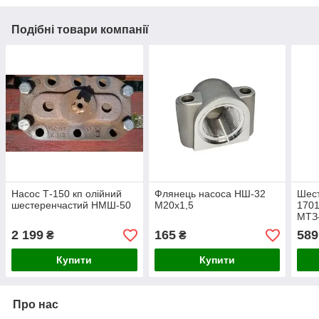
Подібні товари компанії
Насос Т-150 кп олійний
Флянець насоса НШ-32
Шест
шестеренчастий НМШ-50
М20х1,5
1701
МТЗ
2 199
165
589
₴
₴
Купити
Купити
Про нас