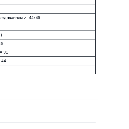
ередаванням z=44х46
З)
19
= 31
=44