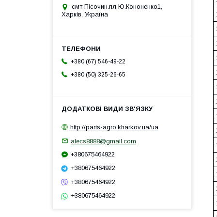
смт Пісочин.пл Ю.Кононенко1,
Харків, Україна
+380 (67) 546-49-22
+380 (50) 325-26-65
http://parts-agro.kharkov.ua/ua
alecs8888@gmail.com
+380675464922
+380675464922
+380675464922
+380675464922