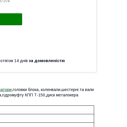
37.074
ротягом 14 днів
за домовленістю
затори
,головки блока, коленвали,шестерні та вали
ка,гідромуфту КПП Т-150,диск металокера