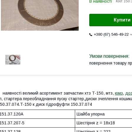
В наявності
Код:
150.
Купити
+380 (67) 546-49-22
повернення товару п
 наявності великий асортимент запчастин хтз Т-150, мтз,
юмз
,
до
п, стартера переобладнання пуску стартер,диски зчеплення коши
50.37.074.Т-150 к диск гідрофуфти 150.37.074
151.37.120А
Шайба упорна
151.37.207-5
Шестірня z = 18x18
151.37.128
Шестірня z = 222