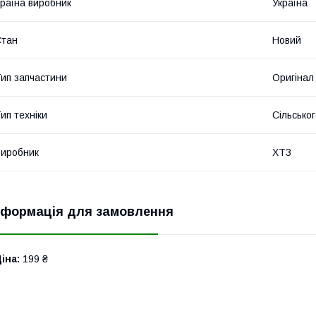
раїна виробник
Україна
Стан
Новий
ип запчастини
Оригінал
ип техніки
Сільсько
иробник
ХТЗ
нформація для замовлення
іна:
199 ₴