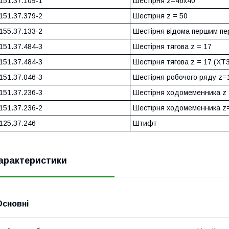
151.37.109-1
Шестірня z=46x40
151.37.379-2
Шестірня z = 50
155.37.133-2
Шестірня відома першим п
151.37.484-3
Шестірня тягова z = 17
151.37.484-3
Шестірня тягова z = 17 (ХТ
151.37.046-3
Шестірня робочого ряду z=
151.37.236-3
Шестірня ходомеменника z 
151.37.236-2
Шестірня ходомеменника z
125.37.246
Штифт
арактеристики
Основні