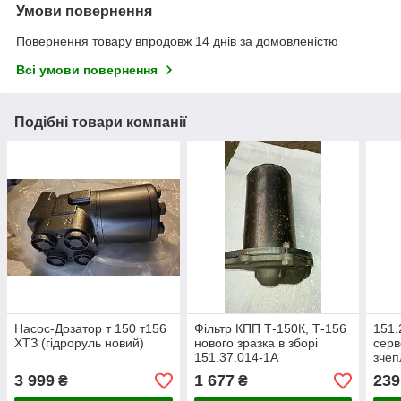
Умови повернення
Повернення товару впродовж 14 днів за домовленістю
Всі умови повернення
Подібні товари компанії
Насос-Дозатор т 150 т156
Фільтр КПП Т-150К, Т-156
151.
ХТЗ (гідроруль новий)
нового зразка в зборі
серв
151.37.014-1А
зчеп
ХТЗ
3 999
1 677
239
₴
₴