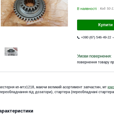
В наявності
Код:
50-1
Купити
+380 (67) 546-49-22
повернення товару п
естерня кп-мтз1218, маючи великий асортимент запчастин, мт
юм
переобладнання під дозатори), стартера (переобладнані стартера п
арактеристики