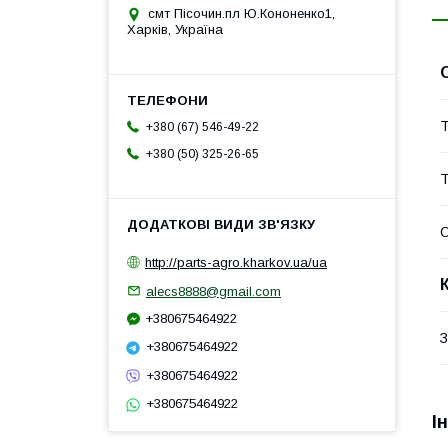
смт Пісочин.пл Ю.Кононенко1,
Харків, Україна
Т
+380 (67) 546-49-22
+380 (50) 325-26-65
Т
http://parts-agro.kharkov.ua/ua
alecs8888@gmail.com
+380675464922
З
+380675464922
+380675464922
+380675464922
І