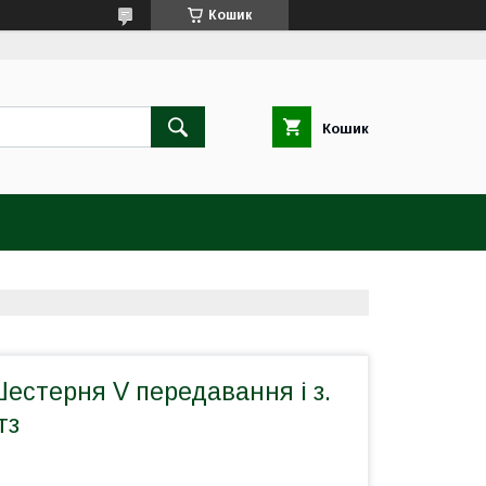
Кошик
Кошик
естерня V передавання і з.
тз