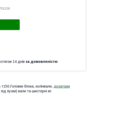
701218
ротягом 14 днів
за домовленістю
з
т150.Головки блока, колінвали,
дозатори
ід пуски) вали та шистерні кп