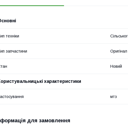
Основні
ип техніки
Сільсько
ип запчастини
Оригінал
Стан
Новий
Користувальницькі характеристики
астосування
мтз
нформація для замовлення