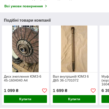
Всі умови повернення
Подібні товари компанії
Диск зчеплення ЮМЗ-6
Вал внутрішній ЮМЗ 6
Муф
45-1604040 А4
Д65 36-1701072
(кор
160
1 099
1 699
6 3
₴
₴
Купити
Купити