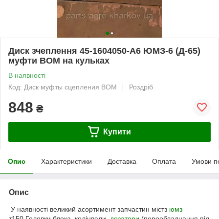
Диск зчеплення 45-1604050-А6 ЮМЗ-6 (Д-65)
муфти ВОМ на кульках
В наявності
Код: Диск муфты сцепления ВОМ
Роздріб
848
₴
Купити
Опис
Характеристики
Доставка
Оплата
Умови п
Опис
У наявності великий асортимент запчастин містз
юмз
т150.Головки блока, колінвали,
дозатори
(переобладнання під