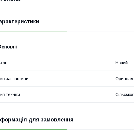
арактеристики
Основні
Стан
Новий
ип запчастини
Оригінал
ип техніки
Сільсько
нформація для замовлення