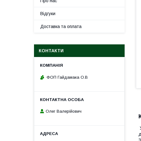
Про нас
Відгуки
Доставка та оплата
КОНТАКТИ
ФОП Гайдамака О.В
Олег Валерійович
У
д
3