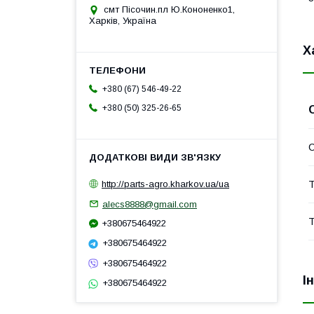
смт Пісочин.пл Ю.Кононенко1,
Харків, Україна
Х
+380 (67) 546-49-22
+380 (50) 325-26-65
Т
http://parts-agro.kharkov.ua/ua
alecs8888@gmail.com
Т
+380675464922
+380675464922
+380675464922
І
+380675464922