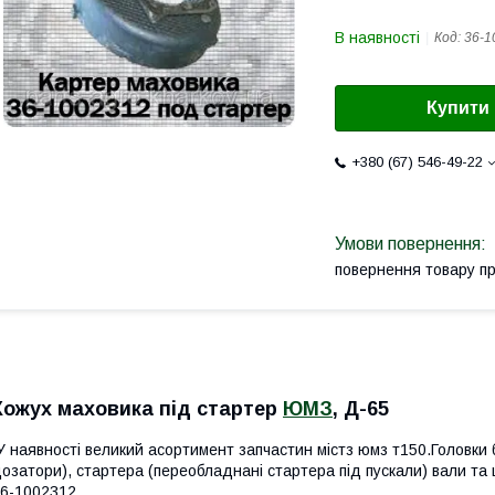
В наявності
Код:
36-1
Купити
+380 (67) 546-49-22
повернення товару п
Кожух маховика під стартер
ЮМЗ
, Д-65
 наявності великий асортимент запчастин містз юмз т150.Головки 
озатори), стартера (переобладнані стартера під пускали) вали та
6-1002312