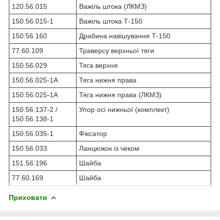
120.56.015
Важіль штока (ЛКМЗ)
150.56.015-1
Важіль штока Т-150
150.56.160
Драбина навішування Т-150
77.60.109
Траверсу верхньої тяги
150.56.029
Тяга верхня
150.56.025-1А
Тяга нижня права
150.56.025-1А
Тяга нижня права (ЛКМЗ)
150.56.137-2 /
Упор осі нижньої (комплект)
150.56.138-1
150.56.035-1
Фіксатор
150.56.033
Ланцюжок із чеком
151.56.196
Шайба
77.60.169
Шайба
Приховати