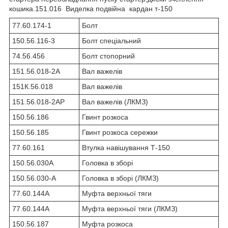
кошика.151.016 Виделка подвійна кардан т-150
77.60.174-1
Болт
150.56.116-3
Болт спеціальний
74.56.456
Болт стопорний
151.56.018-2А
Вал важелів
151К.56.018
Вал важелів
151.56.018-2АР
Вал важелів (ЛКМЗ)
150.56.186
Гвинт розкоса
150.56.185
Гвинт розкоса сережки
77.60.161
Втулка навішування Т-150
150.56.030А
Головка в зборі
150.56.030-А
Головка в зборі (ЛКМЗ)
77.60.144А
Муфта верхньої тяги
77.60.144А
Муфта верхньої тяги (ЛКМЗ)
150.56.187
Муфта розкоса