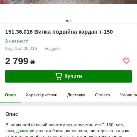
151.36.016 Вилка подвійна кардан т-150
В наявності
Код: 151.36.016
Роздріб
2 799
₴
Купити
Опис
Характеристики
Доставка
Оплата
Умови п
Опис
В наявності великий асортимент запчастин хтз Т-150, мтз,
юмз
,
дозатори
,головки блока, коленвали, шестерні та вали кп,
стартера переобладнання пуску стартер,диски зчеплення