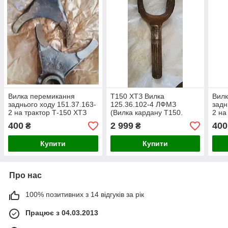
Вилка перемикання
Т150 ХТЗ Вилка
Вил
заднього ходу 151.37.163-
125.36.102-4 ЛФМЗ
задн
2 на трактор Т-150 ХТЗ
(Вилка кардану Т150.
2 на
т-156
125.36.011-2
т-15
400
2 999
400
₴
₴
Купити
Купити
Про нас
100% позитивних з 14 відгуків за рік
Працює з 04.03.2013