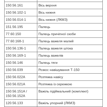
150.56.161
Вісь верхня
150.56.102-1
Вісь нижня
150.56.014-1
Вісь нижня (ЛКМЗ)
151.56.195
Палець
77.60.150
Палець причіпної скоби
77.60.168-1
Палець важеля малий
150.56.136-1
Палець важеля штока
150.56.169-1
Палець важелів
150.56.146
Палець тяги
150.56.039
Розкос навішування Т-150
150.56.022А
Розтяжка навісу
150.56.021А
Розтяжка із сережкою
150.56.151А /
Важіль підіймальний (комплект)
150.56.152А
120.56.133
Важіль упорний (ЛКМЗ)