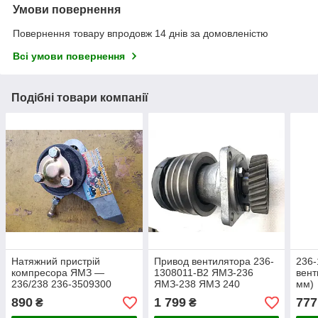
Умови повернення
Повернення товару впродовж 14 днів за домовленістю
Всі умови повернення
Подібні товари компанії
Натяжний пристрій
Привод вентилятора 236-
236-
компресора ЯМЗ —
1308011-В2 ЯМЗ-236
вент
236/238 236-3509300
ЯМЗ-238 ЯМЗ 240
мм)
890
1 799
777
₴
₴