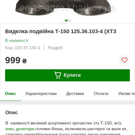
Виделка подвійна Т-150 125.36.103-4 (ХТЗ
В наявності
Код: 150.37.140-1
Роздріб
999
₴
Купити
Опис
Характеристики
Доставка
Оплата
Умови п
Опис
В наявності великий асортимент запчастин хтз Т-150, мтз,
юмз
,
дозатори
,головки блока, коленвали,шестерні та вали кп,
стартера переобладнання пуску стартер,диски зчеплення