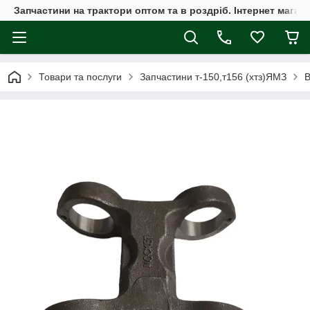
Запчастини на трактори оптом та в роздріб. Інтернет магаз
Товари та послуги
Запчастини т-150,т156 (хтз)ЯМЗ
В