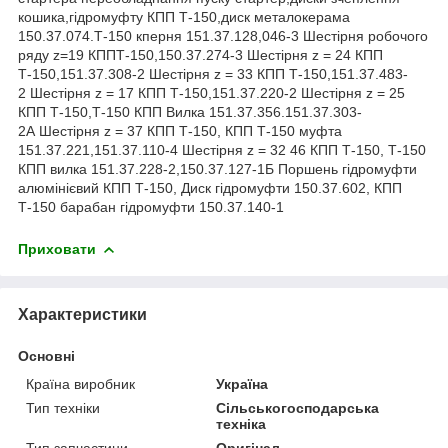
кошика,гідромуфту КПП Т-150,диск металокерама
150.37.074.Т-150 кперня 151.37.128,046-3 Шестірня робочого
ряду z=19 КППТ-150,150.37.274-3 Шестірня z = 24 КПП
Т-150,151.37.308-2 Шестірня z = 33 КПП Т-150,151.37.483-
2 Шестірня z = 17 КПП Т-150,151.37.220-2 Шестірня z = 25
КПП Т-150,Т-150 КПП Вилка 151.37.356.151.37.303-
2А Шестірня z = 37 КПП Т-150, КПП Т-150 муфта
151.37.221,151.37.110-4 Шестірня z = 32 46 КПП Т-150, Т-150
КПП вилка 151.37.228-2,150.37.127-1Б Поршень гідромуфти
алюмінієвий КПП Т-150, Диск гідромуфти 150.37.602, КПП
Т-150 барабан гідромуфти 150.37.140-1
Приховати
Характеристики
Основні
Країна виробник
Україна
Тип техніки
Сільськогосподарська
техніка
Тип запчастини
Оригінал