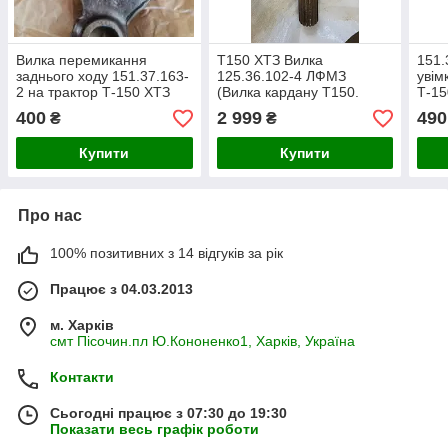
Вилка перемикання
Т150 ХТЗ Вилка
151.
заднього ходу 151.37.163-
125.36.102-4 ЛФМЗ
увім
2 на трактор Т-150 ХТЗ
(Вилка кардану Т150.
Т-15
т-156
125.36.011-2
(пр-
400
2 999
490
₴
₴
Купити
Купити
Про нас
100% позитивних з 14 відгуків за рік
Працює з 04.03.2013
м. Харків
смт Пісочин.пл Ю.Кононенко1, Харків, Україна
Контакти
Сьогодні працює з 07:30 до 19:30
Показати весь графік роботи