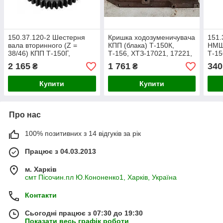
150.37.120-2 Шестерня
Кришка ходозуменичувача
151.
вала вторинного (Z =
КПП (блака) Т-150К,
НМШ
38/46) КПП Т-150Г,
Т-156, ХТЗ-17021, 17221,
Т-15
Т-150К, ХТЗ-17021, 17221
16131 (пр-во ХТЗ), арт.
161
2 165
1 761
340
₴
₴
151.37.142-1
Купити
Купити
Про нас
100% позитивних з 14 відгуків за рік
Працює з 04.03.2013
м. Харків
смт Пісочин.пл Ю.Кононенко1, Харків, Україна
Контакти
Сьогодні працює з 07:30 до 19:30
Показати весь графік роботи