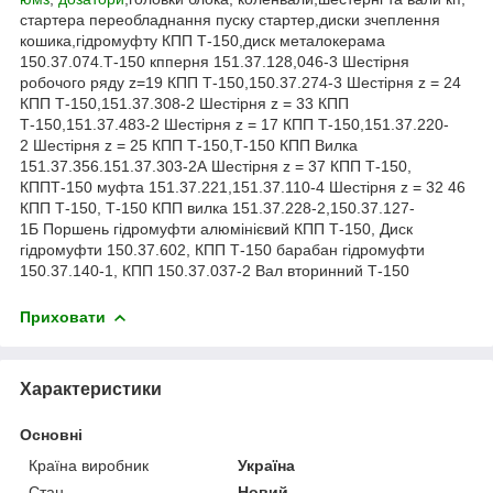
стартера переобладнання пуску стартер,диски зчеплення
кошика,гідромуфту КПП Т-150,диск металокерама
150.37.074.Т-150 кпперня 151.37.128,046-3 Шестірня
робочого ряду z=19 КПП Т-150,150.37.274-3 Шестірня z = 24
КПП Т-150,151.37.308-2 Шестірня z = 33 КПП
Т-150,151.37.483-2 Шестірня z = 17 КПП Т-150,151.37.220-
2 Шестірня z = 25 КПП Т-150,Т-150 КПП Вилка
151.37.356.151.37.303-2А Шестірня z = 37 КПП Т-150,
КППТ-150 муфта 151.37.221,151.37.110-4 Шестірня z = 32 46
КПП Т-150, Т-150 КПП вилка 151.37.228-2,150.37.127-
1Б Поршень гідромуфти алюмінієвий КПП Т-150, Диск
гідромуфти 150.37.602, КПП Т-150 барабан гідромуфти
150.37.140-1, КПП 150.37.037-2 Вал вторинний Т-150
Приховати
Характеристики
Основні
Країна виробник
Україна
Стан
Новий