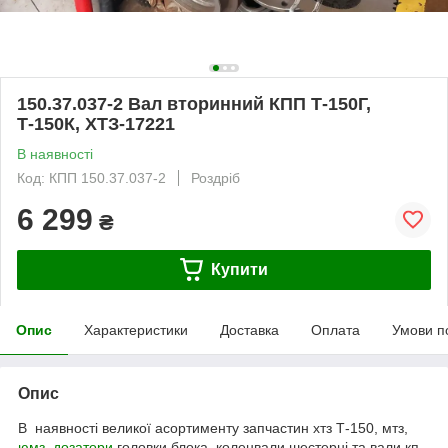
150.37.037-2 Вал вторинний КПП Т-150Г,
Т-150К, ХТЗ-17221
В наявності
Код: КПП 150.37.037-2
Роздріб
6 299
₴
Купити
Опис
Характеристики
Доставка
Оплата
Умови п
Опис
В наявності великої асортименту запчастин хтз Т-150, мтз,
юмз
,
дозатори
,головки блока, коленвали,шестерні та вали кп,