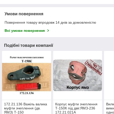
Умови повернення
Повернення товару впродовж 14 днів за домовленістю
Всі умови повернення
Подібні товари компанії
172.21.136 Важіль валика
Корпус муфти зчеплення
Вилк
муфти зчеплення (дв.
Т-150К під двіг.ЯМЗ-236
вими
ЯМЗ) Т-150
172.21.021А
одно