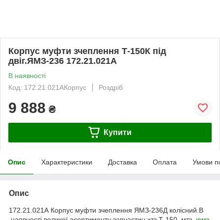
Корпус муфти зчеплення Т-150К під
двіг.ЯМЗ-236 172.21.021А
В наявності
Код: 172.21.021АКорпус
Роздріб
9 888
₴
Купити
Опис
Характеристики
Доставка
Оплата
Умови п
Опис
172.21.021А Корпус муфти зчеплення ЯМЗ-236Д колісний.В
наявності великої асортименту запчастин хтз Т-150, мтз,
юмз
,