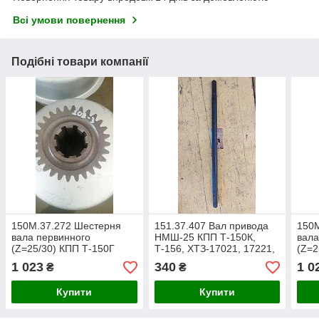
Всі умови повернення
Подібні товари компанії
150М.37.272 Шестерня
151.37.407 Вал привода
150
вала первинного
НМШ-25 КПП Т-150К,
вала
(Z=25/30) КПП Т-150Г
Т-156, ХТЗ-17021, 17221,
(Z=2
16131
1 023
340
1 0
₴
₴
Купити
Купити