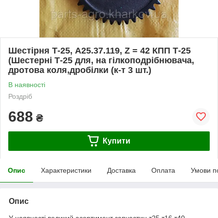
Шестірня Т-25, А25.37.119, Z = 42 КПП Т-25
(Шестерні Т-25 для, на гілкоподрібнювача,
дротова коля,дробілки (к-т 3 шт.)
В наявності
Роздріб
688
₴
Купити
Опис
Характеристики
Доставка
Оплата
Умови п
Опис
У наявності великий асортимент запчастин т25,т16,т40