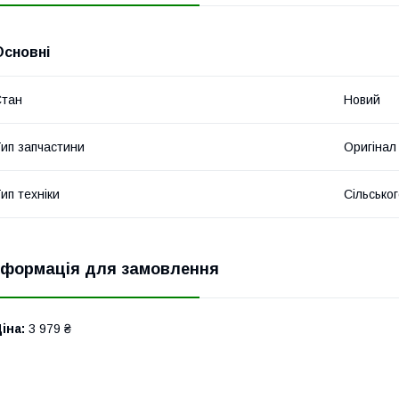
Основні
Стан
Новий
ип запчастини
Оригінал
ип техніки
Сільсько
нформація для замовлення
іна:
3 979 ₴