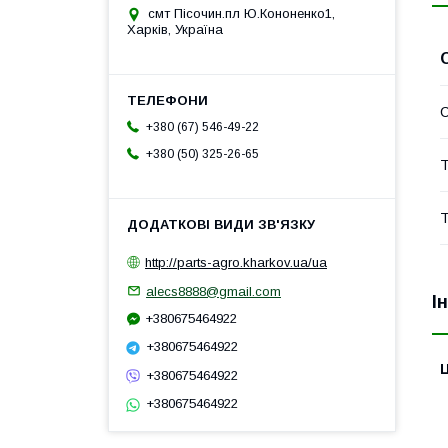
смт Пісочин.пл Ю.Кононенко1,
Харків, Україна
+380 (67) 546-49-22
+380 (50) 325-26-65
Т
Т
http://parts-agro.kharkov.ua/ua
alecs8888@gmail.com
І
+380675464922
+380675464922
Ц
+380675464922
+380675464922