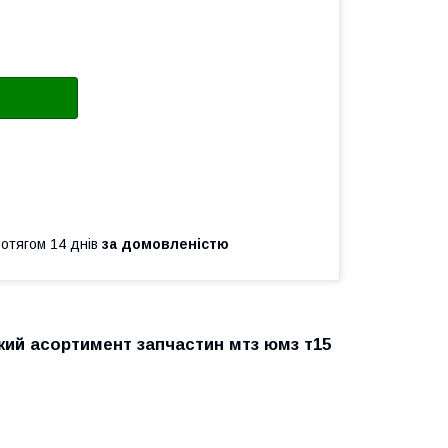
ротягом 14 днів
за домовленістю
икий асортимент запчастин мтз юмз т150