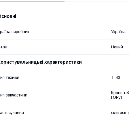
Основні
раїна виробник
Україна
Стан
Новий
Користувальницькі характеристики
ип техніки
Т-40
Кронштей
ип запчастини
ГОРу)
астосування
сільгосп 