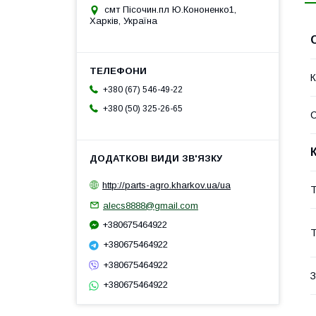
смт Пісочин.пл Ю.Кононенко1,
Харків, Україна
К
+380 (67) 546-49-22
+380 (50) 325-26-65
http://parts-agro.kharkov.ua/ua
Т
alecs8888@gmail.com
+380675464922
Т
+380675464922
+380675464922
З
+380675464922