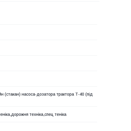
н (стакан) насоса-дозатора трактора Т-40 (під
теніка,дорожня техніка,спец теніка