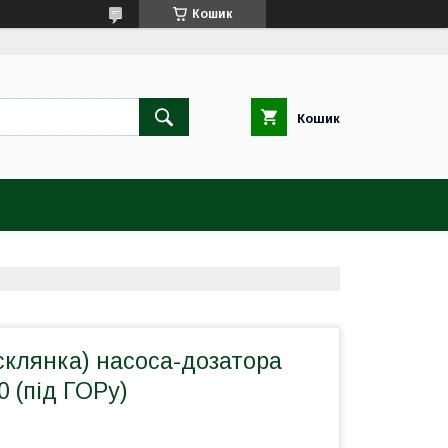
Кошик
Кошик
склянка) насоса-дозатора
0 (під ГОРу)