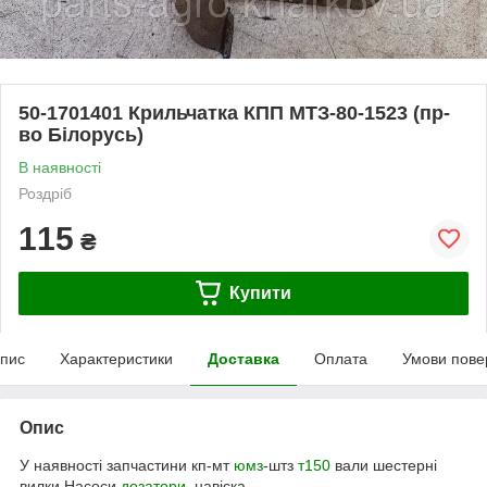
50-1701401 Крильчатка КПП МТЗ-80-1523 (пр-
во Білорусь)
В наявності
Роздріб
115
₴
Купити
пис
Характеристики
Доставка
Оплата
Умови пове
Опис
У наявності запчастини кп-мт
юмз
-штз
т150
вали шестерні
вилки.Насоси
дозатори
, навіска