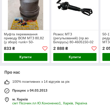
Муфта перемикання
Розкос МТЗ
50-1
приводу ВОМ МТЗ 80,82
(регульований) (пр.во
реду
(у зборі) <unk> 50-
Білорусь) 80-4605150-02
МТЗ
4202046-Б
833
2 888
2 0
₴
₴
Купити
Купити
Про нас
100% позитивних з 14 відгуків за рік
Працює з 04.03.2013
м. Харків
смт Пісочин.пл Ю.Кононенко1, Харків, Україна